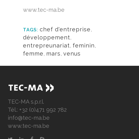
www.tec-ma.be
chef d'entreprise
,
TAGS:
développement
,
entrepreunariat
,
feminin
,
femme
,
mars
,
venus
TEC-MA s.p.r.l.
Tél.: +32 (0)471 992 782
info@tec-ma.be
www.tec-ma.be