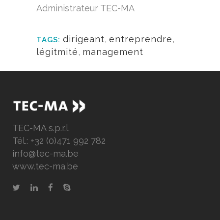
Administrateur TEC-MA
dirigeant
,
entreprendre
,
TAGS:
légitmité
,
management
TEC-MA s.p.r.l.
Tél.: +32 (0)471 992 782
info@tec-ma.be
www.tec-ma.be